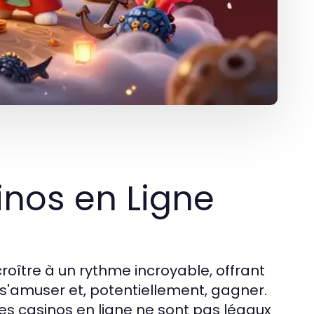
inos en Ligne
roître à un rythme incroyable, offrant
 s'amuser et, potentiellement, gagner.
les casinos en ligne ne sont pas légaux