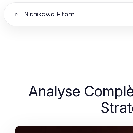
Nishikawa Hitomi
N
Analyse Complèt
Stra