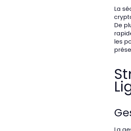
La sé
crypt
De pl
rapid
les p
prése
St
Li
Ges
La ge