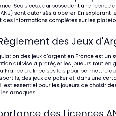
ance. Seuls ceux qui possèdent une licence dé
(ANJ) sont autorisés à opérer. En explorant l
it des informations complètes sur les plate
 Règlement des Jeux d'Ar
gulation des jeux d'argent en France est un 
ation qui vise à protéger les joueurs tout en 
 la France a alinéé ses lois pour permettre 
 sportifs, des jeux de poker et, dans une cer
. Il est essentiel pour les joueurs de choisir 
r les arnaques.
portance des Licences A