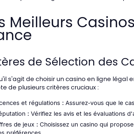
s Meilleurs Casino
ance
tères de Sélection des C
'il s'agit de choisir un casino en ligne légal 
e de plusieurs critères cruciaux :
icences et régulations :
Assurez-vous que le cas
éputation :
Vérifiez les avis et les évaluations d'a
ffres de jeux :
Choisissez un casino qui propose
os préférences.