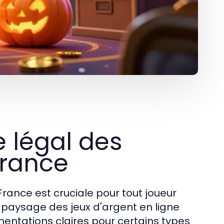
 légal des
France
France est cruciale pour tout joueur
e paysage des jeux d'argent en ligne
entations claires pour certains types