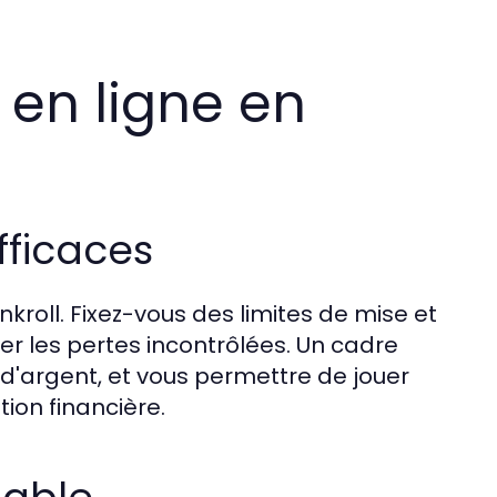
 en ligne en
fficaces
roll. Fixez-vous des limites de mise et
er les pertes incontrôlées. Un cadre
t d'argent, et vous permettre de jouer
on financière.