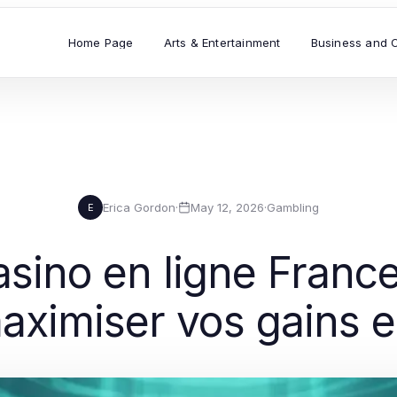
Home Page
Arts & Entertainment
Business and 
Erica Gordon
·
May 12, 2026
·
Gambling
E
sino en ligne France 
aximiser vos gains 