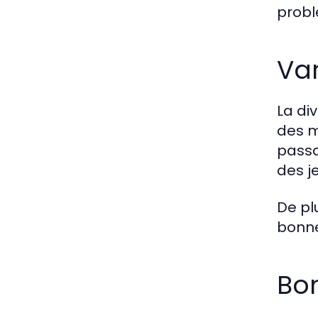
prob
Var
La di
des m
passa
des j
De plu
bonne
Bon