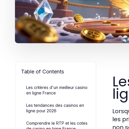
Table of Contents
Le
li
Les critères d'un meilleur casino
en ligne France
Les tendances des casinos en
Lorsq
ligne pour 2026
les pr
Comprendre le RTP et les cotes
non s
de casino en ligne France