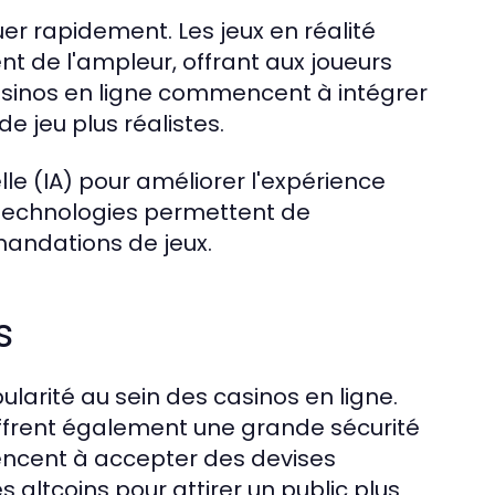
uer rapidement. Les jeux en réalité
nt de l'ampleur, offrant aux joueurs
sinos en ligne commencent à intégrer
 jeu plus réalistes.
cielle (IA) pour améliorer l'expérience
 technologies permettent de
mandations de jeux.
s
arité au sein des casinos en ligne.
offrent également une grande sécurité
encent à accepter des devises
 altcoins pour attirer un public plus