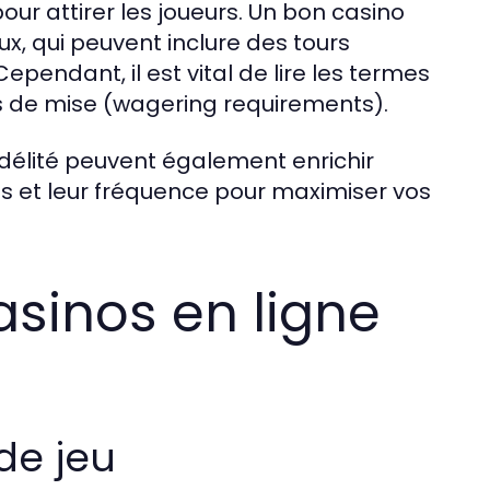
ur attirer les joueurs. Un bon casino
, qui peuvent inclure des tours
pendant, il est vital de lire les termes
ces de mise (wagering requirements).
délité peuvent également enrichir
res et leur fréquence pour maximiser vos
sinos en ligne
de jeu