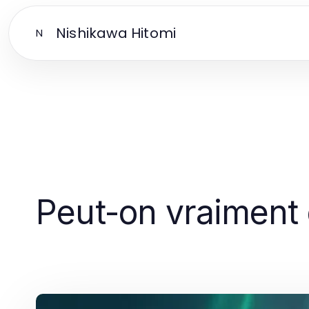
Nishikawa Hitomi
N
Peut-on vraiment 