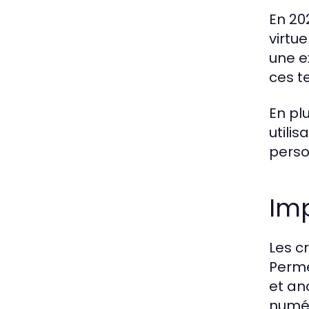
En 20
virtu
une e
ces t
En plu
utili
perso
Im
Les c
Perme
et an
numér