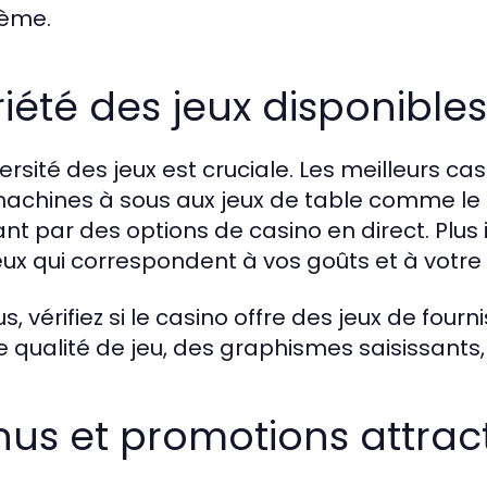
lème.
iété des jeux disponibles
versité des jeux est cruciale. Les meilleurs ca
achines à sous aux jeux de table comme le bl
nt par des options de casino en direct. Plus i
eux qui correspondent à vos goûts et à votre s
s, vérifiez si le casino offre des jeux de fou
 qualité de jeu, des graphismes saisissants, 
us et promotions attrac